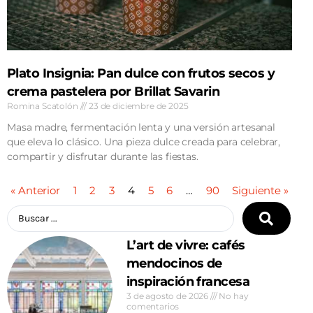
Plato Insignia: Pan dulce con frutos secos y
crema pastelera por Brillat Savarin
Romina Scatolón
23 de diciembre de 2025
Masa madre, fermentación lenta y una versión artesanal
que eleva lo clásico. Una pieza dulce creada para celebrar,
compartir y disfrutar durante las fiestas.
« Anterior
1
2
3
4
5
6
…
90
Siguiente »
L’art de vivre: cafés
mendocinos de
inspiración francesa
3 de agosto de 2026
No hay
comentarios