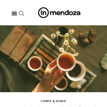
BODEGAS
GASTRONOMÍA
ARTE & CULTURA
MÚSICA
DÓNDE IR
TENDENCIAS
COMER & BEBER
ARQ & DISEÑO