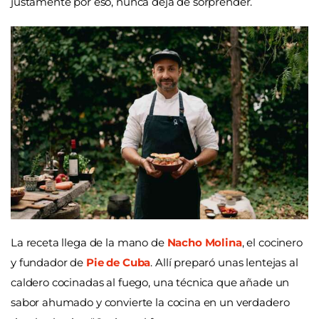
justamente por eso, nunca deja de sorprender.
La receta llega de la mano de
Nacho Molina
, el cocinero
y fundador de
Pie de Cuba
. Allí preparó unas lentejas al
caldero cocinadas al fuego, una técnica que añade un
sabor ahumado y convierte la cocina en un verdadero