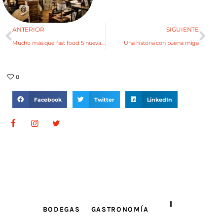
ANTERIOR
SIGUIENTE
Mucho más que fast food: 5 nuevas aperturas que redefinen el universo «entre panes»
Una historia con buena miga
0
Facebook
Twitter
LinkedIn
BODEGAS
GASTRONOMÍA