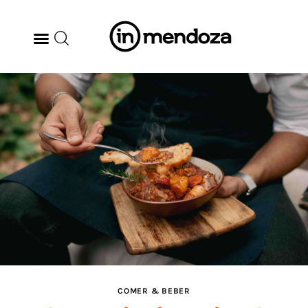
BODEGAS
GASTRONOMÍA
ARTE & CULTURA
MÚSICA
DÓNDE IR
TENDENCIAS
COMER & BEBER
ARQ & DISEÑO