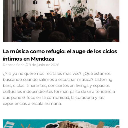
La música como refugio: el auge de los ciclos
íntimos en Mendoza
Rebeca Soria
9 de junio de 2026
¿Y si ya no queremos recitales masivos? ¿Qué estamos
buscando cuando salimos a escuchar música? Listening
bars, ciclos itinerantes, conciertos en livings y espacios
culturales independientes forman parte de una tendencia
que pone el foco en la comunidad, la curaduría y las
experiencias a escala humana.