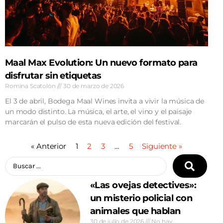
Maal Max Evolution: Un nuevo formato para
disfrutar sin etiquetas
Romina Scatolón
30 de marzo de 2026
El 3 de abril, Bodega Maal Wines invita a vivir la música de
un modo distinto. La música, el arte, el vino y el paisaje
marcarán el pulso de esta nueva edición del festival.
« Anterior
1
2
3
…
5
Siguiente »
«Las ovejas detectives»:
un misterio policial con
animales que hablan
30 de julio de 2026
No hay