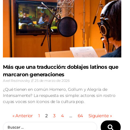
Más que una traducción: doblajes latinos que
marcaron generaciones
Axel Rezinovsky
25 de marzo de 2026
¿Qué tienen en común Homero, Gollum y Alegría de
Intensamente? La respuesta es simple: actores sin rostro
cuyas voces son íconos de la cultura pop.
« Anterior
1
2
3
4
…
64
Siguiente »