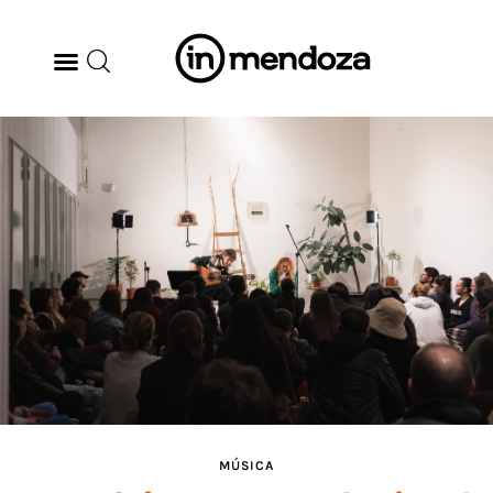
BODEGAS
GASTRONOMÍA
ARTE & CULTURA
MÚSICA
DÓNDE IR
TENDENCIAS
MÚSICA
ARQ & DISEÑO