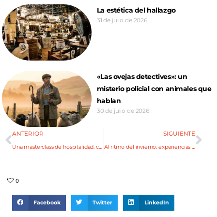
La estética del hallazgo
31 de julio de 2026
«Las ovejas detectives»: un
misterio policial con animales que
hablan
30 de julio de 2026
ANTERIOR
SIGUIENTE
Una masterclass de hospitalidad: cómo es una escapada a Villa Trinidad
Al ritmo del invierno: experiencias entre montaña, gastronomía y música en Mendoza
0
Facebook
Twitter
LinkedIn