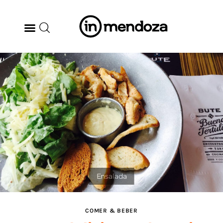
BODEGAS
GASTRONOMÍA
ARTE & CULTURA
MÚSICA
DÓNDE IR
TENDENCIAS
COMER & BEBER
ARQ & DISEÑO