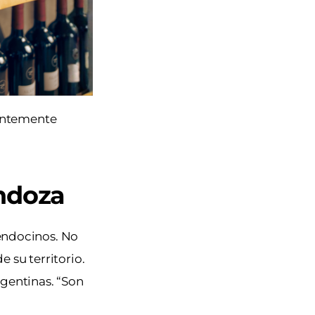
rentemente
ndoza
mendocinos. No
 su territorio.
rgentinas. “Son