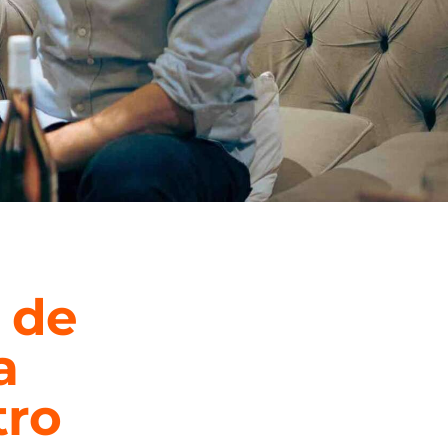
 de
a
tro