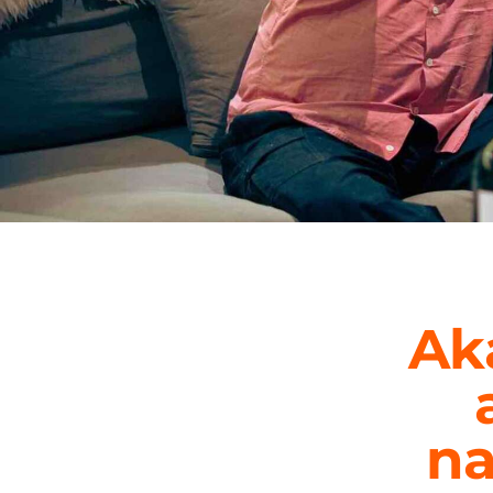
Ak
na