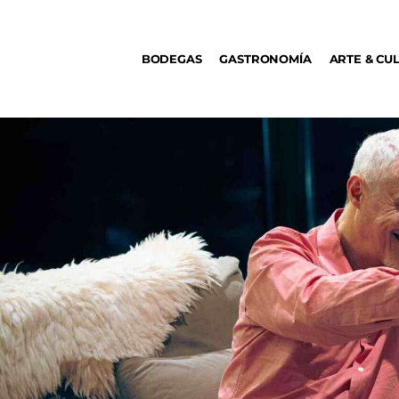
BODEGAS
BODEGAS
GASTRONOMÍA
ARTE & CU
GASTRONOMÍA
ARTE & CULTURA
MÚSICA
DÓNDE IR
TENDENCIAS
ARQ & DISEÑO
AGENDA