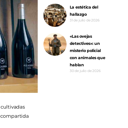
La estética del
hallazgo
31 de julio de 2026
«Las ovejas
detectives»: un
misterio policial
con animales que
hablan
30 de julio de 2026
 cultivadas
a compartida