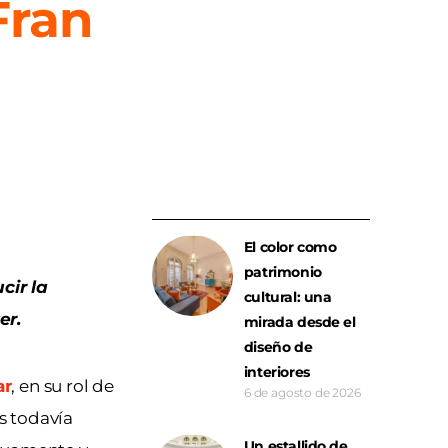
Fran
El color como
patrimonio
cir la
cultural: una
er.
mirada desde el
diseño de
interiores
ar
, en su rol de
6 de agosto de 2026
 todavía
Un estallido de