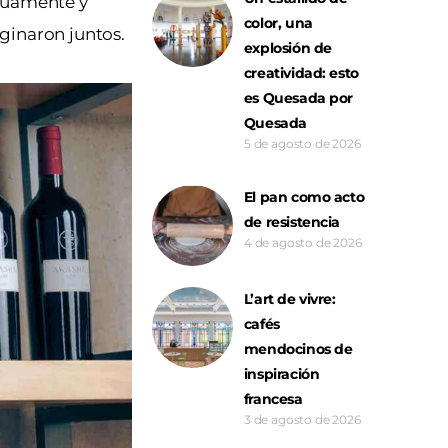
utuamente y
color, una
ginaron juntos.
explosión de
creatividad: esto
es Quesada por
Quesada
5 de agosto de 2026
El pan como acto
de resistencia
4 de agosto de 2026
L’art de vivre:
cafés
mendocinos de
inspiración
francesa
3 de agosto de 2026