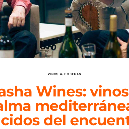
VINOS & BODEGAS
asha Wines: vinos
alma mediterráne
cidos del encuen