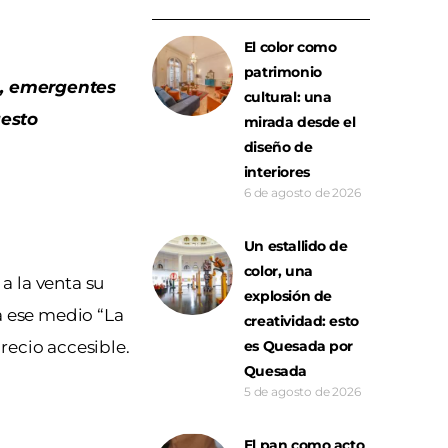
El color como
patrimonio
s, emergentes
cultural: una
gesto
mirada desde el
diseño de
interiores
6 de agosto de 2026
Un estallido de
color, una
a la venta su
explosión de
a ese medio “La
creatividad: esto
es Quesada por
recio accesible.
Quesada
5 de agosto de 2026
El pan como acto