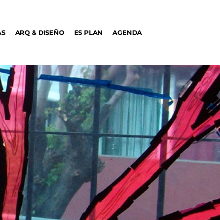
AS
ARQ & DISEÑO
ES PLAN
AGENDA