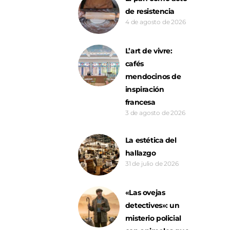
de resistencia
4 de agosto de 2026
L’art de vivre:
cafés
mendocinos de
inspiración
francesa
3 de agosto de 2026
La estética del
hallazgo
31 de julio de 2026
«Las ovejas
detectives»: un
misterio policial