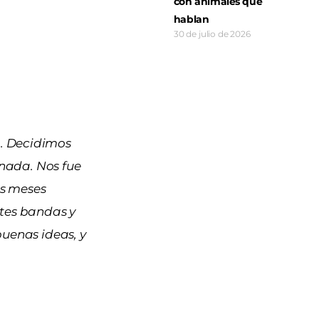
con animales que
hablan
30 de julio de 2026
. Decidimos
 nada. Nos fue
is meses
ntes bandas y
uenas ideas, y