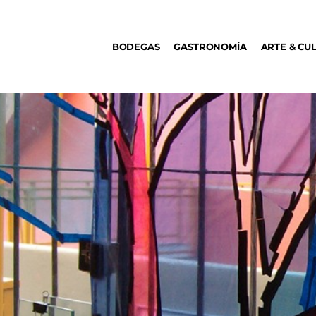
BODEGAS
BODEGAS
GASTRONOMÍA
ARTE & CU
GASTRONOMÍA
ARTE & CULTURA
MÚSICA
DÓNDE IR
TENDENCIAS
ARQ & DISEÑO
AGENDA