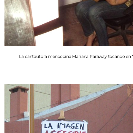
La cantautora mendocina Mariana Paräway tocando en “