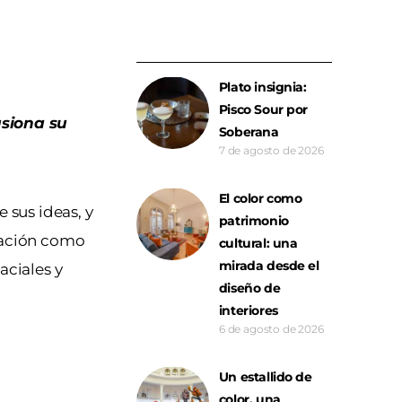
Plato insignia:
Pisco Sour por
usiona su
Soberana
7 de agosto de 2026
El color como
 sus ideas, y
patrimonio
ocación como
cultural: una
mirada desde el
aciales y
diseño de
interiores
6 de agosto de 2026
Un estallido de
color, una