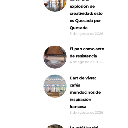
explosión de
creatividad: esto
es Quesada por
Quesada
5 de agosto de 2026
El pan como acto
de resistencia
4 de agosto de 2026
L’art de vivre:
cafés
mendocinos de
inspiración
francesa
3 de agosto de 2026
La estética del