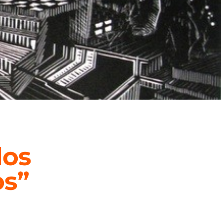
dos
os”