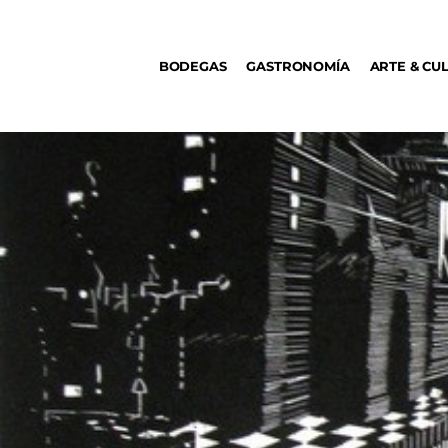
BODEGAS
BODEGAS
GASTRONOMÍA
ARTE & CU
GASTRONOMÍA
ARTE & CULTURA
MÚSICA
DÓNDE IR
TENDENCIAS
ARQ & DISEÑO
AGENDA