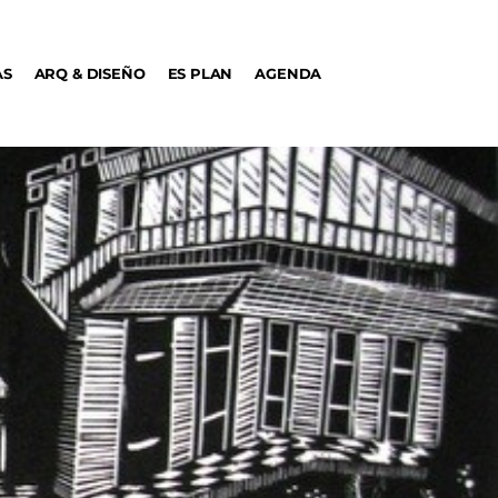
AS
ARQ & DISEÑO
ES PLAN
AGENDA