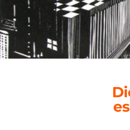
Di
es