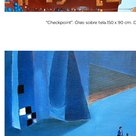
“Checkpoint”. Óleo sobre tela.150 x 90 cm. D