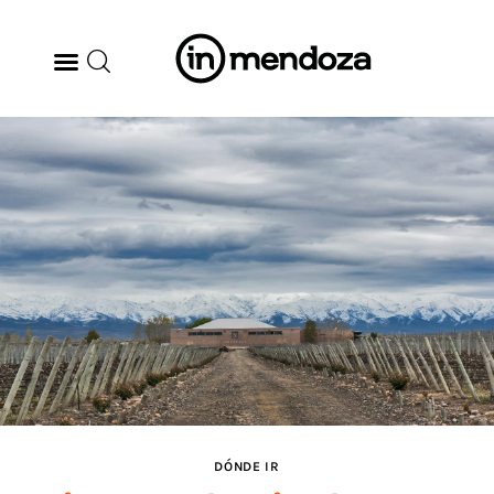
BODEGAS
GASTRONOMÍA
ARTE & CULTURA
MÚSICA
DÓNDE IR
TENDENCIAS
DÓNDE IR
ARQ & DISEÑO