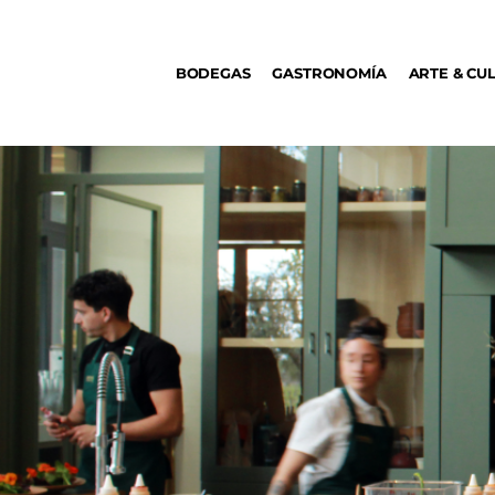
BODEGAS
BODEGAS
GASTRONOMÍA
ARTE & CU
GASTRONOMÍA
ARTE & CULTURA
MÚSICA
DÓNDE IR
TENDENCIAS
ARQ & DISEÑO
AGENDA