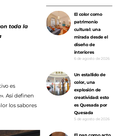
El color como
patrimonio
con toda la
cultural: una
a
mirada desde el
diseño de
interiores
6 de agosto de 2026
Un estallido de
color, una
tivo es
explosión de
e
»
.
Así definen
creatividad: esto
lor los sabores
es Quesada por
Quesada
5 de agosto de 2026
El pan como acto