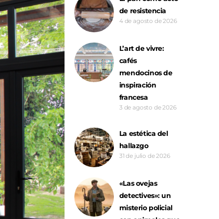
de resistencia
4 de agosto de 2026
L’art de vivre:
cafés
mendocinos de
inspiración
francesa
3 de agosto de 2026
La estética del
hallazgo
31 de julio de 2026
«Las ovejas
detectives»: un
misterio policial