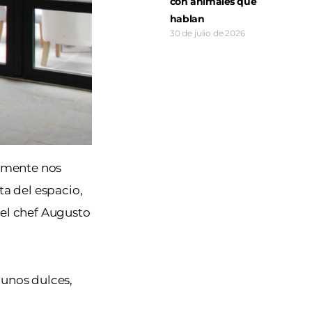
con animales que
hablan
30 de julio de 2026
lemente nos
ta del espacio,
el chef Augusto
gunos dulces,