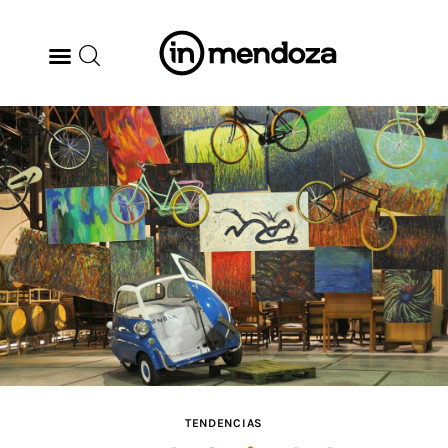
BODEGAS
GASTRONOMÍA
ARTE & CULTURA
MÚSICA
DÓNDE IR
TENDENCIAS
TENDENCIAS
ARQ & DISEÑO