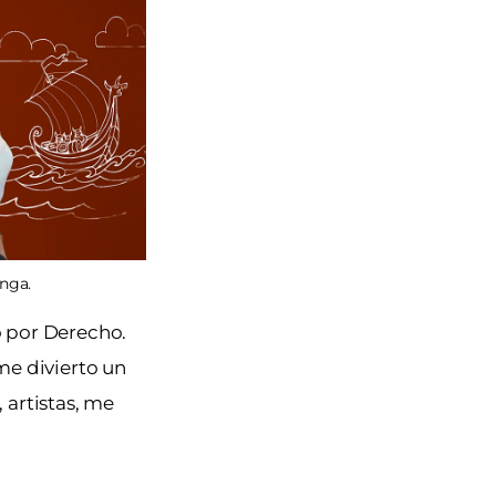
inga.
ó por Derecho.
me divierto un
 artistas, me