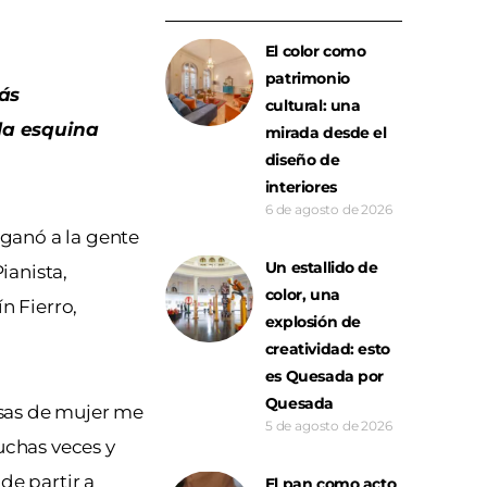
El color como
patrimonio
ás
cultural: una
 la esquina
mirada desde el
diseño de
interiores
6 de agosto de 2026
 ganó a la gente
Un estallido de
ianista,
color, una
n Fierro,
explosión de
creatividad: esto
es Quesada por
Quesada
osas de mujer me
5 de agosto de 2026
uchas veces y
de partir a
El pan como acto