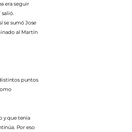
ea era seguir
salió.
sí se sumó Jose
inado al Martín
distintos puntos
 como
o y que tenía
ntinúa. Por eso