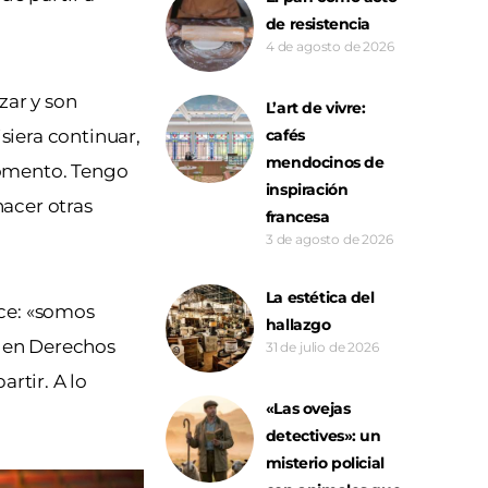
de resistencia
4 de agosto de 2026
zar y son
L’art de vivre:
siera continuar,
cafés
mendocinos de
momento. Tengo
inspiración
acer otras
francesa
3 de agosto de 2026
La estética del
oce: «somos
hallazgo
o en Derechos
31 de julio de 2026
rtir. A lo
«Las ovejas
detectives»: un
misterio policial