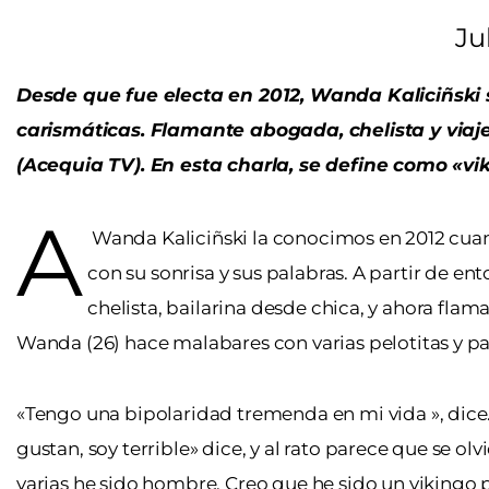
Ju
Desde que fue electa en 2012, Wanda Kaliciñski 
carismáticas. Flamante abogada, chelista y viaje
(Acequia TV). En esta charla, se define como «
A
Wanda Kaliciñski la conocimos en 2012 cuand
con su sonrisa y sus palabras. A partir de e
chelista, bailarina desde chica, y ahora fl
Wanda (26) hace malabares con varias pelotitas y pa
«Tengo una bipolaridad tremenda en mi vida », dice
gustan, soy terrible» dice, y al rato parece que se 
varias he sido hombre. Creo que he sido un vikingo p