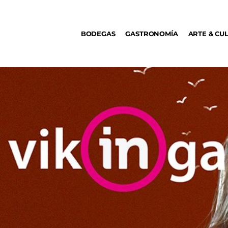
BODEGAS
BODEGAS
GASTRONOMÍA
ARTE & CU
GASTRONOMÍA
ARTE & CULTURA
MÚSICA
DÓNDE IR
TENDENCIAS
ARQ & DISEÑO
AGENDA