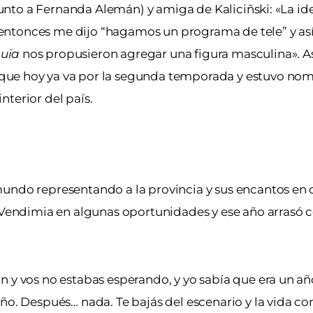
(junto a Fernanda Alemán) y amiga de Kaliciñski: «La id
ntonces me dijo “hagamos un programa de tele” y así 
uia
nos propusieron agregar una figura masculina». A
 que hoy ya va por la segunda temporada y estuvo nom
terior del país.
mundo representando a la provincia y sus encantos en 
la Vendimia en algunas oportunidades y ese año arrasó
n y vos no estabas esperando, y yo sabía que era un añ
ño. Después… nada. Te bajás del escenario y la vida co