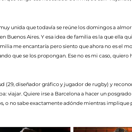
ia muy unida que todavía se reúne los domingos a almor
 Buenos Aires. Y esa idea de familia es la que ella qui
amilia me encantaría pero siento que ahora no es el 
ndo que se los propongan. Ese no es mi caso, quiero h
d (29, diseñador gráfico y jugador de rugby) y recon
pa: viajar. Quiere irse a Barcelona a hacer un posgrad
, o no sabe exactamente adónde mientras implique pa