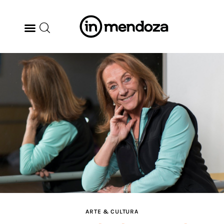
BODEGAS
GASTRONOMÍA
ARTE & CULTURA
MÚSICA
DÓNDE IR
TENDENCIAS
ARTE & CULTURA
ARQ & DISEÑO