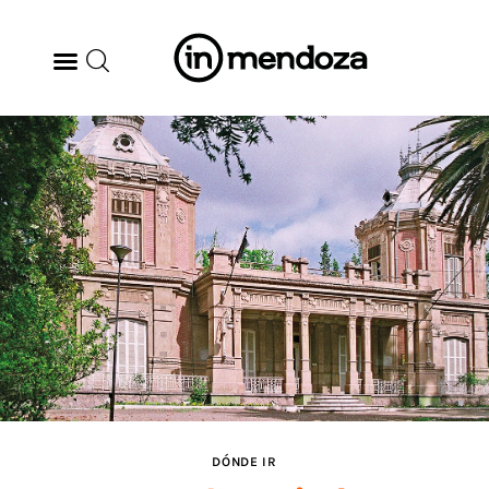
BODEGAS
GASTRONOMÍA
ARTE & CULTURA
MÚSICA
DÓNDE IR
TENDENCIAS
DÓNDE IR
ARQ & DISEÑO