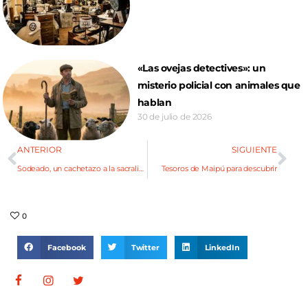
«Las ovejas detectives»: un
misterio policial con animales que
hablan
30 de julio de 2026
ANTERIOR
SIGUIENTE
Sodeado, un cachetazo a la sacralización del vino
Tesoros de Maipú para descubrir
0
Facebook
Twitter
LinkedIn