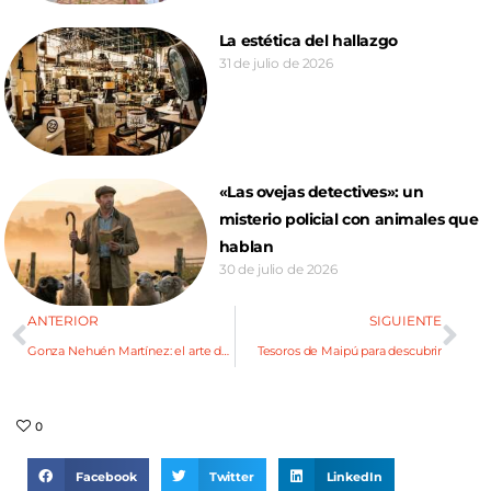
La estética del hallazgo
31 de julio de 2026
«Las ovejas detectives»: un
misterio policial con animales que
hablan
30 de julio de 2026
ANTERIOR
SIGUIENTE
Gonza Nehuén Martínez: el arte de emprender
Tesoros de Maipú para descubrir
0
Facebook
Twitter
LinkedIn