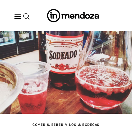
BODEGAS
GASTRONOMÍA
ARTE & CULTURA
MÚSICA
DÓNDE IR
TENDENCIAS
COMER & BEBER
VINOS & BODEGAS
ARQ & DISEÑO