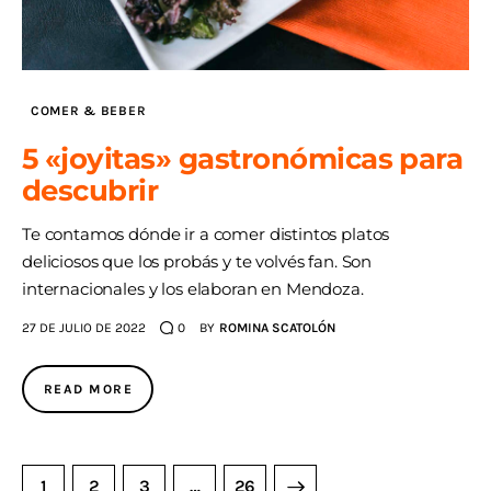
COMER & BEBER
5 «joyitas» gastronómicas para
descubrir
Te contamos dónde ir a comer distintos platos
deliciosos que los probás y te volvés fan. Son
internacionales y los elaboran en Mendoza.
27 DE JULIO DE 2022
0
BY
ROMINA SCATOLÓN
READ MORE
1
2
3
>
…
26