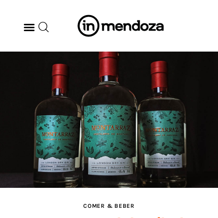
BODEGAS
GASTRONOMÍA
ARTE & CULTURA
MÚSICA
DÓNDE IR
TENDENCIAS
COMER & BEBER
ARQ & DISEÑO