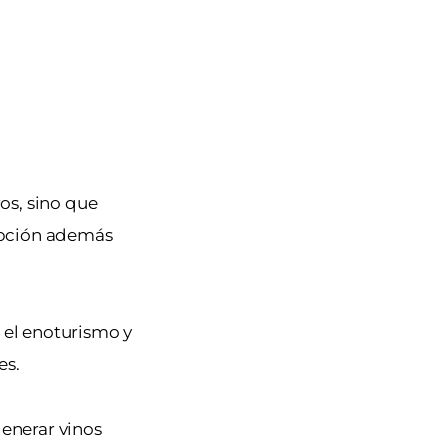
ros, sino que
opción además
 el enoturismo y
es.
generar vinos