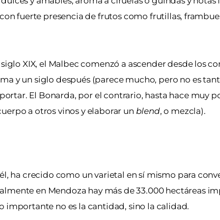
ulces y amables, aroma a ciruelas o guindas y notas f
 con fuerte presencia de frutos como frutillas, frambue
l siglo XIX, el Malbec comenzó a ascender desde los c
ima y un siglo después (parece mucho, pero no es tant
rtar. El Bonarda, por el contrario, hasta hace muy po
uerpo a otros vinos y elaborar un
blend
, o mezcla).
él, ha crecido como un varietal en sí mismo para conve
tualmente en Mendoza hay más de 33.000 hectáreas im
 importante no es la cantidad, sino la calidad.