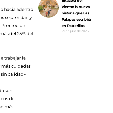
Bitácora del
Viento: la nueva
jo hacia adentro
historia que Las
os se prendan y
Palapas escribirá
 y Promoción
en Potrerillos
29 de julio de 2026
(más del 25% del
a trabajar la
s más cuidadas.
sin calidad».
da son
icos de
omo más