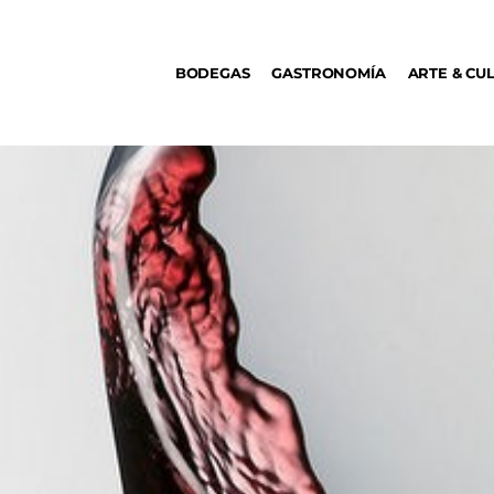
BODEGAS
BODEGAS
GASTRONOMÍA
ARTE & CU
GASTRONOMÍA
ARTE & CULTURA
MÚSICA
DÓNDE IR
TENDENCIAS
ARQ & DISEÑO
AGENDA