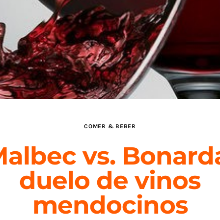
COMER & BEBER
albec vs. Bonard
duelo de vinos
mendocinos