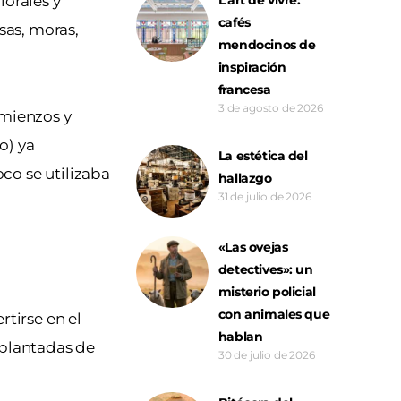
lorales y
cafés
sas, moras,
mendocinos de
inspiración
francesa
3 de agosto de 2026
omienzos y
o) ya
La estética del
co se utilizaba
hallazgo
31 de julio de 2026
«Las ovejas
detectives»: un
misterio policial
con animales que
rtirse en el
hablan
plantadas de
30 de julio de 2026