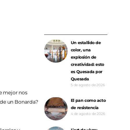
Un estallido de
color, una
explosión de
creatividad: esto
es Quesada por
Quesada
5 de agosto de 2026
e mejor nos
El pan como acto
do de un Bonarda?
de resistencia
4 de agosto de 2026
L’art de vivre: