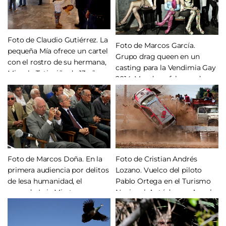
Foto de Claudio Gutiérrez. La
Foto de Marcos García.
pequeña Mía ofrece un cartel
Grupo drag queen en un
con el rostro de su hermana,
casting para la Vendimia Gay
Micaela Tati, niña de 13 años
2014. Mendoza, febrero de
asesinada, a los policías que
2014.
custodian la sala donde se
desarrolla el juicio contra los
asesinos. Mendoza, agosto de
2014.
Foto de Marcos Doña. En la
Foto de Cristian Andrés
primera audiencia por delitos
Lozano. Vuelco del piloto
de lesa humanidad, el
Pablo Ortega en el Turismo
acusado Luis Miret, saca una
Nacional, Autódromo Angel
cámara y fotografía al fiscal
Pena de San Martín.
general para Crímenes contra
Mendoza, setiembre de 2014.
la Humanidad, en un intento