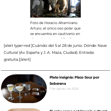
edición. San Juan, noviembre
San Martín, ocasionando la
de 2014
muerte de 17 personas.
Mendoza, febrero de 2014.
Foto de Horacio Altamirano.
Arturo, el único oso polar que
se encuentra en cautiverio en
el continente, en el Jardín
Zoológico de Mendoza.
[alert type=red ]Cuándo: del 5 al 28 de junio. Dónde: Nave
Mendoza, mayo de 2014.
Cultural (Av. España y J. A. Maza, Ciudad). Entrada:
gratuita.[/alert]
Plato insignia: Pisco Sour por
Soberana
7 de agosto de 2026