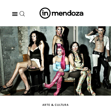
BODEGAS
GASTRONOMÍA
ARTE & CULTURA
MÚSICA
DÓNDE IR
TENDENCIAS
ARTE & CULTURA
ARQ & DISEÑO