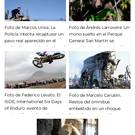
de intimidación. Mendoza, 17
de febrero de 2014.
Foto de Andrés Larrovere. Un
Foto de Marcos Urisa. La
mono suelto en el Parque
Policía intenta recapturar un
General San Martín se
pavo real aparecido en el
esconde entre la vegetación,
techo de una vivienda, el cual
momentos ser recapturado.
había escapado del Parque
Mendoza, 8 de septiembre de
Faunístico. San Juan, julio de
2014.
2014.
Foto de Federico Levato. El
Foto de Marcelo Carubín.
ISDE, International Six Days
Restos del ómnibus
of Enduro. evento de
embestido en un choque
motociclismo de enduro más
frontal por un camión que
antiguo e importante de
circulaba en contramano y a
todo el mundo, desarrollado
gran velocidad por la Ruta
en Argentina en su 89ª
Nacional 7 en la localidad de