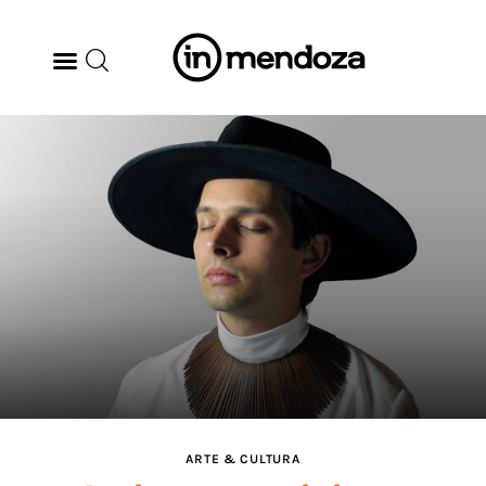
BODEGAS
GASTRONOMÍA
ARTE & CULTURA
MÚSICA
DÓNDE IR
TENDENCIAS
ARTE & CULTURA
ARQ & DISEÑO