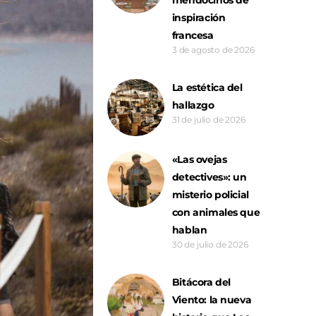
inspiración
francesa
3 de agosto de 2026
La estética del
hallazgo
31 de julio de 2026
«Las ovejas
detectives»: un
misterio policial
con animales que
hablan
30 de julio de 2026
Bitácora del
Viento: la nueva