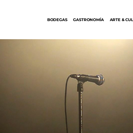
BODEGAS
BODEGAS
GASTRONOMÍA
ARTE & CU
GASTRONOMÍA
ARTE & CULTURA
MÚSICA
DÓNDE IR
TENDENCIAS
ARQ & DISEÑO
AGENDA