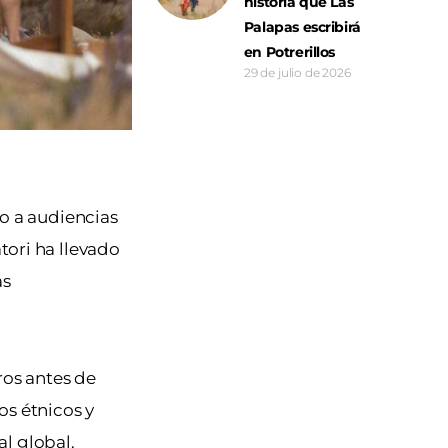
historia que Las
Palapas escribirá
en Potrerillos
29 de julio de 2026
o a audiencias
tori ha llevado
as
os antes de
os étnicos y
l global.