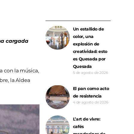
Un estallido de
color, una
cha cargada
explosión de
creatividad: esto
es Quesada por
Quesada
za con la música,
5 de agosto de 2026
re, la Aldea
El pan como acto
de resistencia
4 de agosto de 2026
L’art de vivre:
cafés
mendocinos de