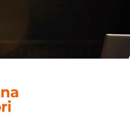
ona
ri