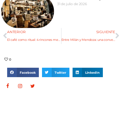
31 de julio de 2026
ANTERIOR
SIGUIENTE
El café como ritual: 4 rincones mendocinos que invitan a viajar a Medio Oriente
Entre Milán y Mendoza: una conversación con Luisa Yanzón sobre el diseño que se viene
0
Facebook
Twitter
LinkedIn