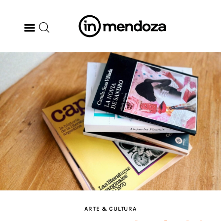
BODEGAS
GASTRONOMÍA
ARTE & CULTURA
MÚSICA
DÓNDE IR
TENDENCIAS
ARTE & CULTURA
ARQ & DISEÑO