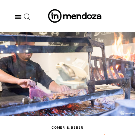
BODEGAS
GASTRONOMÍA
ARTE & CULTURA
MÚSICA
DÓNDE IR
TENDENCIAS
COMER & BEBER
ARQ & DISEÑO