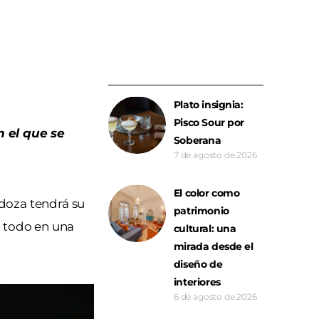
Plato insignia:
Pisco Sour por
 el que se
Soberana
7 de agosto de 2026
El color como
doza tendrá su
patrimonio
, todo en una
cultural: una
mirada desde el
diseño de
interiores
6 de agosto de 2026