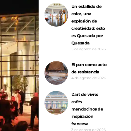
Un estallido de
color, una
explosión de
creatividad: esto
es Quesada por
Quesada
5 de agosto de 2026
El pan como acto
de resistencia
4 de agosto de 2026
L’art de vivre:
cafés
mendocinos de
inspiración
francesa
3 de agosto de 2026