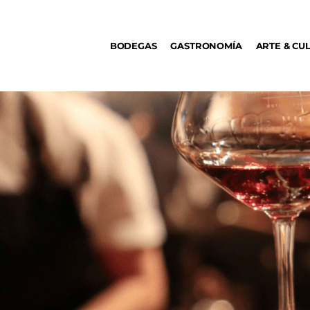
BODEGAS
BODEGAS
GASTRONOMÍA
ARTE & CU
GASTRONOMÍA
ARTE & CULTURA
MÚSICA
DÓNDE IR
TENDENCIAS
ARQ & DISEÑO
AGENDA