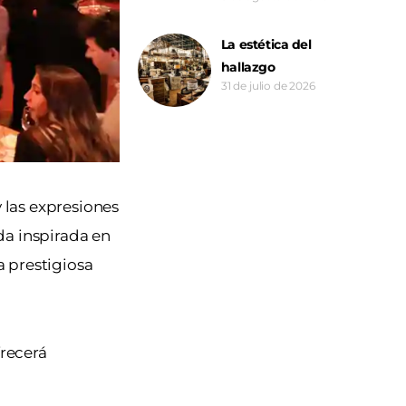
La estética del
hallazgo
31 de julio de 2026
y las expresiones
ada inspirada en
a prestigiosa
frecerá