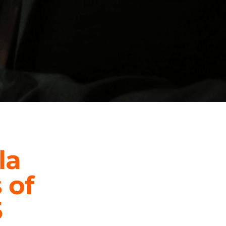
la
 of
5