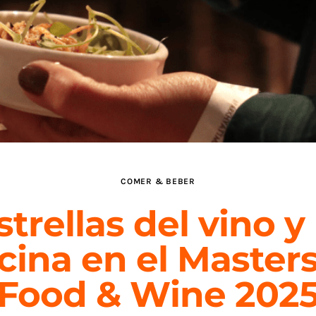
COMER & BEBER
strellas del vino y 
cina en el Masters
Food & Wine 202