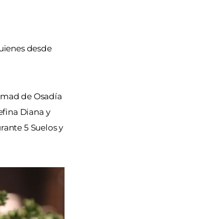
quienes desde
 Amad de Osadía
fina Diana y
rante 5 Suelos y