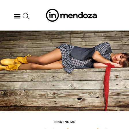
BODEGAS
GASTRONOMÍA
ARTE & CULTURA
MÚSICA
DÓNDE IR
TENDENCIAS
TENDENCIAS
ARQ & DISEÑO