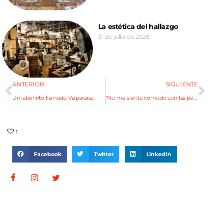
La estética del hallazgo
31 de julio de 2026
ANTERIOR
SIGUIENTE
Un laberinto llamado Valparaíso
“No me siento cómodo con las películas livianas”
1
Facebook
Twitter
LinkedIn