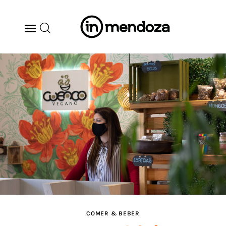
BODEGAS
GASTRONOMÍA
ARTE & CULTURA
MÚSICA
DÓNDE IR
TENDENCIAS
COMER & BEBER
ARQ & DISEÑO