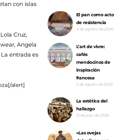
etan con islas
El pan como acto
de resistencia
4 de agosto de 2026
Lola Cruz,
imwear, Angela
L’art de vivre:
. La entrada es
cafés
mendocinos de
inspiración
francesa
za[/alert]
3 de agosto de 2026
La estética del
hallazgo
31 de julio de 2026
«Las ovejas