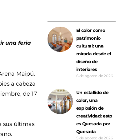
El color como
patrimonio
r una feria
cultural: una
mirada desde el
diseño de
interiores
Arena Maipú.
6 de agosto de 2026
pies a cabeza
Un estallido de
ciembre, de 17
color, una
explosión de
creatividad: esto
e sus últimas
es Quesada por
Quesada
rano.
5 de agosto de 2026