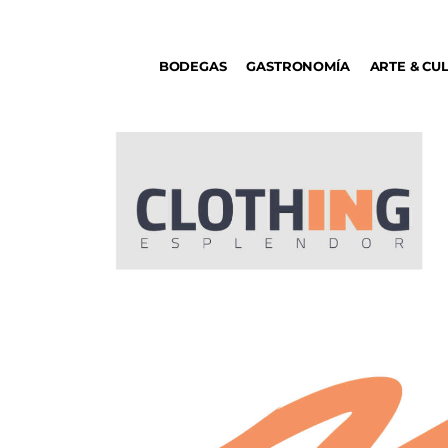
BODEGAS
BODEGAS
GASTRONOMÍA
ARTE & CU
GASTRONOMÍA
ARTE & CULTURA
MÚSICA
DÓNDE IR
TENDENCIAS
ARQ & DISEÑO
AGENDA