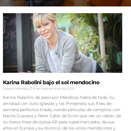
AGENDA
Karina Rabolini bajo el sol mendocino
Valeria Mendez
8 de septiembre de 2015
Karina Rabolini, de paso por Mendoza, habla de todo. Su
amistad con Julio Iglesias y los Pimpinela; sus fines de
semana perfectos tirada, viendo películas de vampiros con
Nacha Guevara y Peter Cahe; de Scioli que «es un roble»; de
su nueva línea de ojotas KR para supermercados, de sus
años en Europa y su divorcio, de los vinos mendocinos y