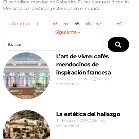
El periodista mendocino Robertito Funes compartió con In
Mendoza sus destinos preferidos en el mundo.
« Anterior
1
…
53
54
55
56
57
…
64
Siguiente »
L’art de vivre: cafés
mendocinos de
inspiración francesa
3 de agosto de 2026
No hay
comentarios
La estética del hallazgo
31 de julio de 2026
No hay
comentarios