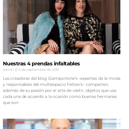
Nuestras 4 prendas infaltables
admin
4 de septiembre de 2015
Las creadoras del blog Giamportone’s –expertas de la moda
y responsables del multiespacio Fellow’s– comparten,
además de su pasión por el arte de vestir, objetos que usa
cada una de acuerdo a la ocasión como buenas hermanas
que son