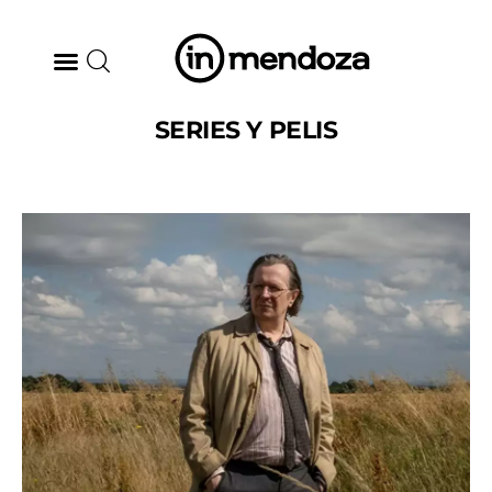
SERIES Y PELIS
BODEGAS
GASTRONOMÍA
ARTE & CULTURA
MÚSICA
DÓNDE IR
TENDENCIAS
ARQ & DISEÑO