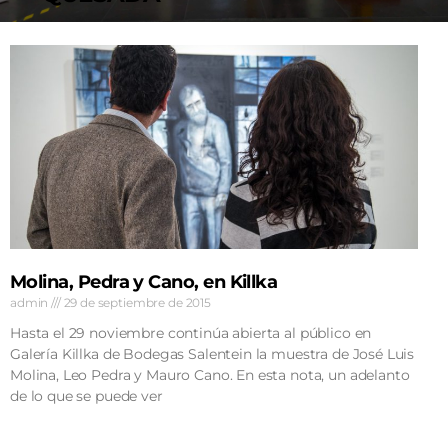
AGENDA
Molina, Pedra y Cano, en Killka
admin
29 de septiembre de 2015
Hasta el 29 noviembre continúa abierta al público en
Galería Killka de Bodegas Salentein la muestra de José Luis
Molina, Leo Pedra y Mauro Cano. En esta nota, un adelanto
de lo que se puede ver