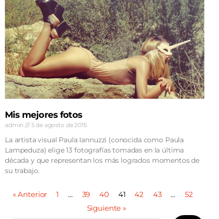
Mis mejores fotos
admin
5 de agosto de 2015
La artista visual Paula Iannuzzi (conocida como Paula
Lampeduza) elige 13 fotografías tomadas en la última
década y que representan los más logrados momentos de
su trabajo.
« Anterior
1
…
39
40
41
42
43
…
52
Siguiente »