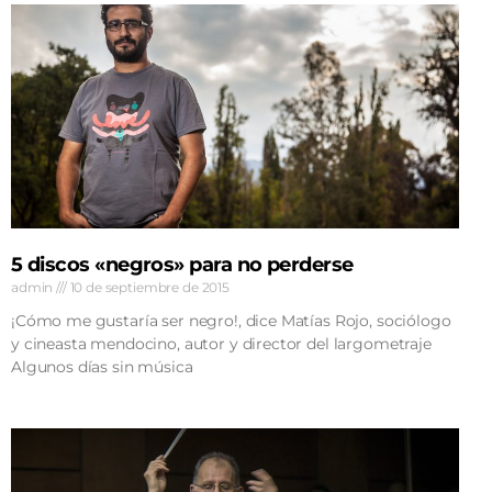
5 discos «negros» para no perderse
admin
10 de septiembre de 2015
¡Cómo me gustaría ser negro!, dice Matías Rojo, sociólogo
y cineasta mendocino, autor y director del largometraje
Algunos días sin música