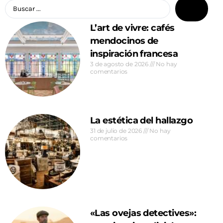
L’art de vivre: cafés
mendocinos de
inspiración francesa
3 de agosto de 2026
No hay
comentarios
La estética del hallazgo
31 de julio de 2026
No hay
comentarios
«Las ovejas detectives»: