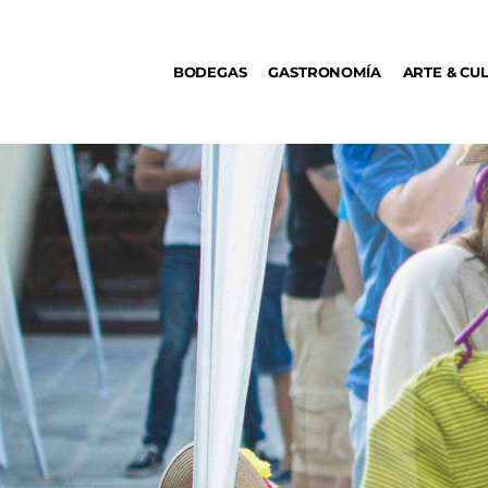
BODEGAS
BODEGAS
GASTRONOMÍA
ARTE & CU
GASTRONOMÍA
ARTE & CULTURA
MÚSICA
DÓNDE IR
TENDENCIAS
ARQ & DISEÑO
AGENDA