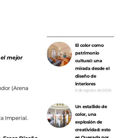
El color como
patrimonio
 el mejor
cultural: una
mirada desde el
diseño de
interiores
ndor (Arena
6 de agosto de 2026
Un estallido de
color, una
a Imperial.
explosión de
creatividad: esto
es Quesada por