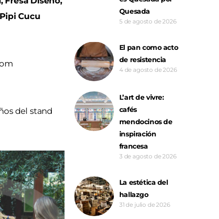
 Fresa Diseño,
Quesada
 Pipi Cucu
5 de agosto de 2026
El pan como acto
de resistencia
.com
4 de agosto de 2026
L’art de vivre:
cafés
ños del stand
mendocinos de
inspiración
francesa
3 de agosto de 2026
La estética del
hallazgo
31 de julio de 2026