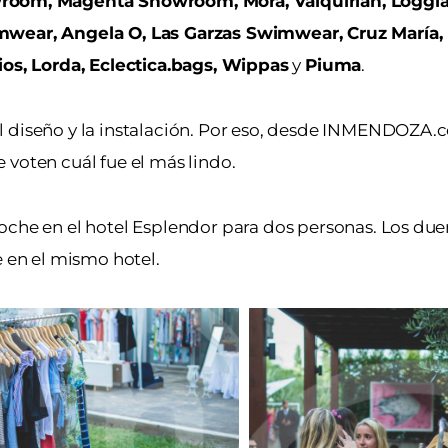
room, Magenta Showroom, Mora, Valquiriah, Loggia,
imwear, Angela O, Las Garzas Swimwear, Cruz María,
ios, Lorda, Eclectica.bags, Wippas
y
Piuma
.
l diseño y la instalación. Por eso, desde INMENDOZA
 voten cuál fue el más lindo.
oche en el hotel Esplendor para dos personas. Los due
en el mismo hotel.