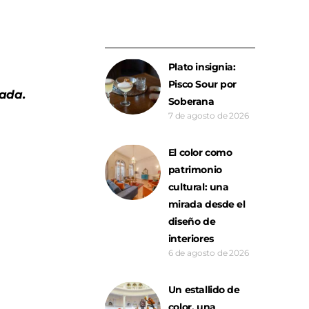
Plato insignia:
Pisco Sour por
rada.
Soberana
7 de agosto de 2026
El color como
patrimonio
cultural: una
mirada desde el
diseño de
interiores
6 de agosto de 2026
Un estallido de
color, una