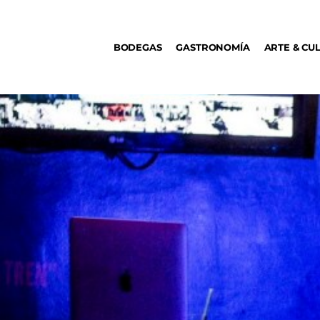
BODEGAS
BODEGAS
GASTRONOMÍA
ARTE & CU
GASTRONOMÍA
ARTE & CULTURA
MÚSICA
DÓNDE IR
TENDENCIAS
ARQ & DISEÑO
AGENDA