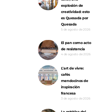
explosión de
creatividad: esto
es Quesada por
Quesada
5 de agosto de 2026
El pan como acto
de resistencia
4 de agosto de 2026
L’art de vivre:
cafés
mendocinos de
inspiración
francesa
3 de agosto de 2026
La estética del