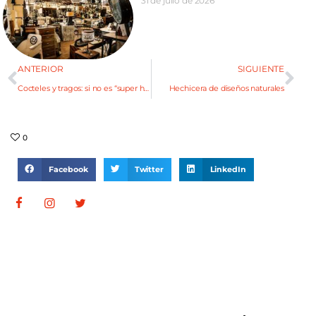
31 de julio de 2026
ANTERIOR
SIGUIENTE
Cocteles y tragos: si no es “super high” no vale
Hechicera de diseños naturales
0
Facebook
Twitter
LinkedIn