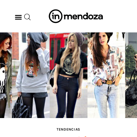
BODEGAS
GASTRONOMÍA
ARTE & CULTURA
MÚSICA
DÓNDE IR
TENDENCIAS
TENDENCIAS
ARQ & DISEÑO