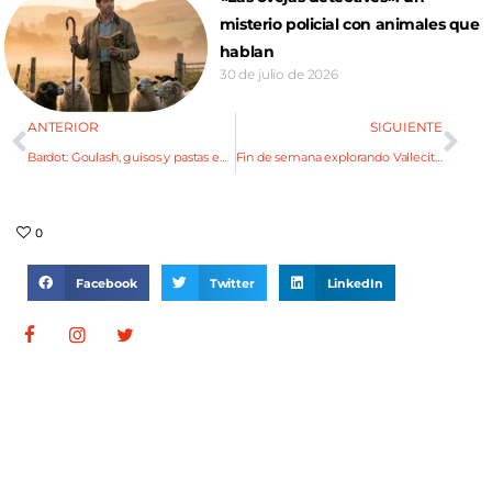
misterio policial con animales que
hablan
30 de julio de 2026
ANTERIOR
SIGUIENTE
Bardot: Goulash, guisos y pastas en el menú de invierno
Fin de semana explorando Vallecitos
0
Facebook
Twitter
LinkedIn