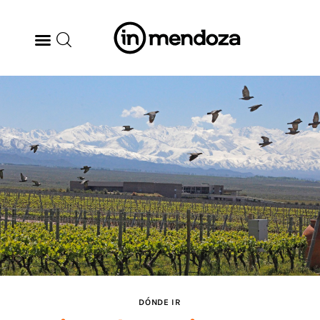
BODEGAS
GASTRONOMÍA
ARTE & CULTURA
MÚSICA
DÓNDE IR
TENDENCIAS
DÓNDE IR
ARQ & DISEÑO