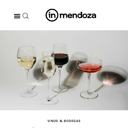
BODEGAS
GASTRONOMÍA
ARTE & CULTURA
MÚSICA
DÓNDE IR
TENDENCIAS
VINOS & BODEGAS
ARQ & DISEÑO