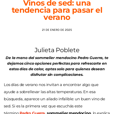
Vinos de sed: una
tendencia para pasar el
AGENDA
verano
21 DE ENERO DE 2025
Julieta Poblete
De la mano del sommelier mendocino Pedro Guerra, te
dejamos cinco opciones perfectas para refrescarte en
estos días de calor, aptas solo para quienes desean
disfrutar sin complicaciones.
Los días de verano nos invitan a encontrar algo que
ayude a sobrellevar las altas temperaturas. En esa
búsqueda, aparece un aliado infalible: un buen vino de
sed. Si es la primera vez que escuchás este
término,
Pedro Guerr
a
, sommelier mendocino
, lo explica