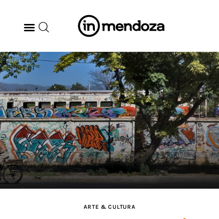
BODEGAS
GASTRONOMÍA
ARTE & CULTURA
MÚSICA
DÓNDE IR
TENDENCIAS
ARTE & CULTURA
ARQ & DISEÑO