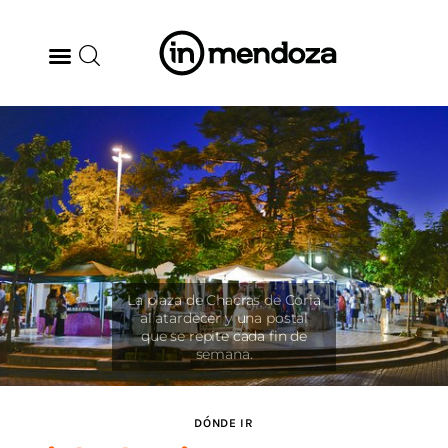
BODEGAS
GASTRONOMÍA
ARTE & CULTURA
MÚSICA
DÓNDE IR
TENDENCIAS
DÓNDE IR
ARQ & DISEÑO