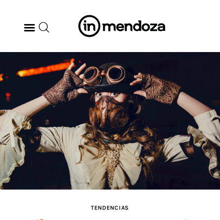
BODEGAS
GASTRONOMÍA
ARTE & CULTURA
MÚSICA
DÓNDE IR
TENDENCIAS
TENDENCIAS
ARQ & DISEÑO