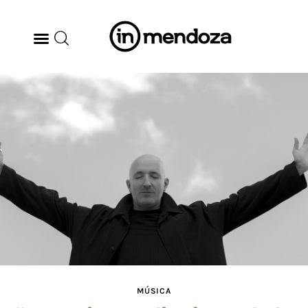
BODEGAS
GASTRONOMÍA
ARTE & CULTURA
MÚSICA
DÓNDE IR
TENDENCIAS
MÚSICA
ARQ & DISEÑO