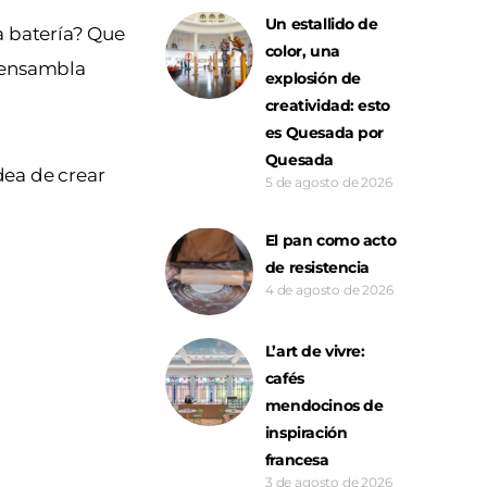
Un estallido de
a batería? Que
color, una
y ensambla
explosión de
creatividad: esto
es Quesada por
Quesada
dea de crear
5 de agosto de 2026
El pan como acto
de resistencia
4 de agosto de 2026
L’art de vivre:
cafés
mendocinos de
inspiración
francesa
3 de agosto de 2026