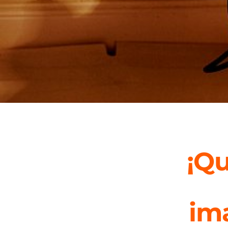
¡Qu
ima