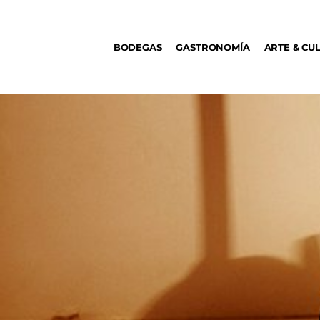
BODEGAS
BODEGAS
GASTRONOMÍA
ARTE & CU
GASTRONOMÍA
ARTE & CULTURA
MÚSICA
DÓNDE IR
TENDENCIAS
ARQ & DISEÑO
AGENDA