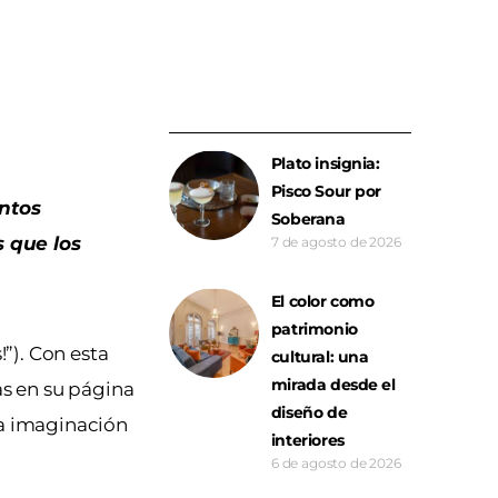
Plato insignia:
Pisco Sour por
entos
Soberana
s que los
7 de agosto de 2026
El color como
patrimonio
!”). Con esta
cultural: una
mirada desde el
as en su página
diseño de
na imaginación
interiores
6 de agosto de 2026