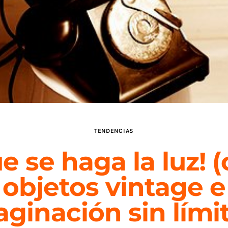
TENDENCIAS
e se haga la luz! 
objetos vintage e
ginación sin lími