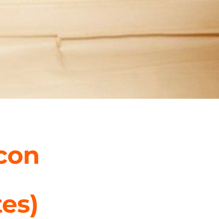
(con
tes)