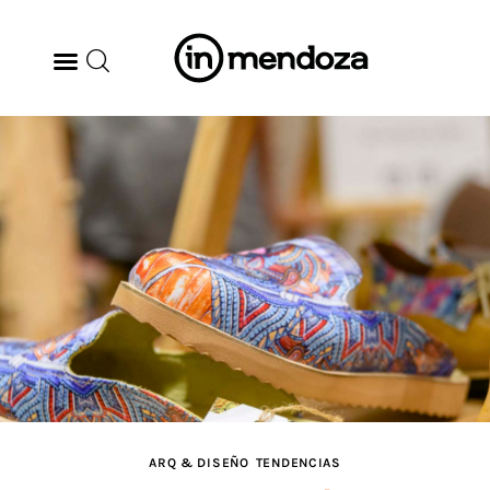
BODEGAS
GASTRONOMÍA
ARTE & CULTURA
MÚSICA
DÓNDE IR
TENDENCIAS
ARQ & DISEÑO
TENDENCIAS
ARQ & DISEÑO