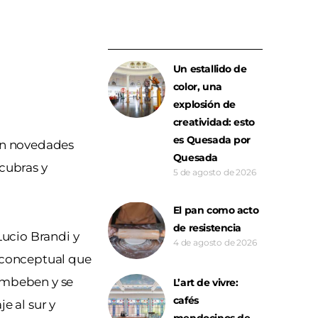
Un estallido de
color, una
explosión de
creatividad: esto
es Quesada por
én novedades
Quesada
cubras y
5 de agosto de 2026
El pan como acto
de resistencia
Lucio Brandi y
4 de agosto de 2026
y conceptual que
 embeben y se
L’art de vivre:
cafés
je al sur y
mendocinos de