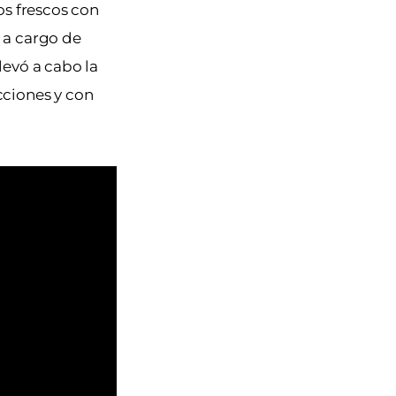
os frescos con
o a cargo de
levó a cabo la
cciones y con