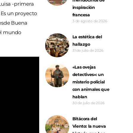
Luisa -primera
inspiración
 Es un proyecto
francesa
3 de agosto de 2026
 desde Buena
 el mundo
La estética del
hallazgo
31 de julio de 2026
«Las ovejas
detectives»: un
misterio policial
con animales que
hablan
30 de julio de 2026
Bitácora del
Viento: la nueva