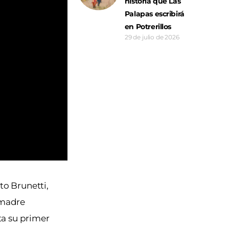
historia que Las
Palapas escribirá
en Potrerillos
29 de julio de 2026
o Brunetti,
 madre
ta su primer