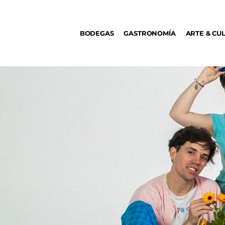
BODEGAS
BODEGAS
GASTRONOMÍA
ARTE & CU
GASTRONOMÍA
ARTE & CULTURA
MÚSICA
DÓNDE IR
TENDENCIAS
ARQ & DISEÑO
AGENDA