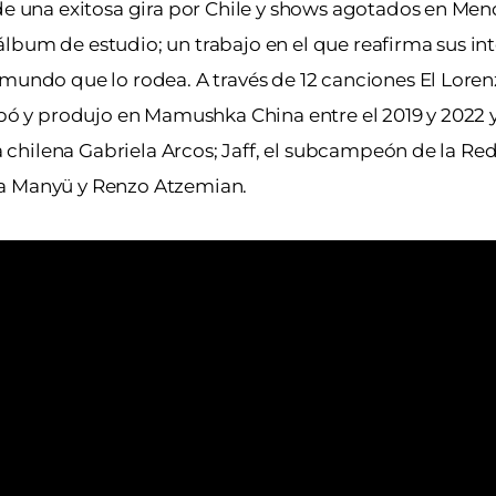
 de una exitosa gira por Chile y shows agotados en Me
lbum de estudio; un trabajo en el que reafirma sus in
 mundo que lo rodea. A través de 12 canciones El Lore
rabó y produjo en Mamushka China entre el 2019 y 2022 
ra chilena Gabriela Arcos; Jaff, el subcampeón de la Red
na Manyü y Renzo Atzemian.