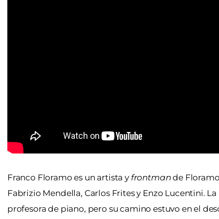
Franco Floramo es un artista y
frontman
de Floramo 
Fabrizio Mendella, Carlos Frites y Enzo Lucentini. 
profesora de piano, pero su camino estuvo en el de