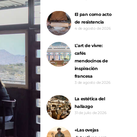
El pan como acto
de resistencia
4 de agosto de 2026
L’art de vivre:
cafés
mendocinos de
inspiración
francesa
3 de agosto de 2026
La estética del
hallazgo
31 de julio de 2026
«Las ovejas