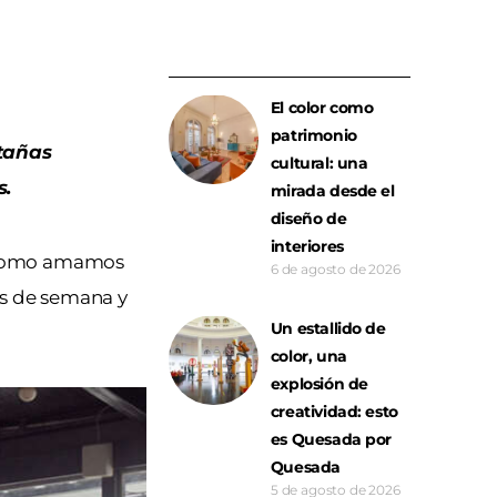
El color como
patrimonio
ntañas
cultural: una
s.
mirada desde el
diseño de
interiores
Y como amamos
6 de agosto de 2026
nes de semana y
Un estallido de
color, una
explosión de
creatividad: esto
es Quesada por
Quesada
5 de agosto de 2026