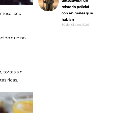
detectives»: un
misterio policial
ermoso,
eco
con animales que
hablan
30 de julio de 2026
tación que no
 tortas sin
as ricas.