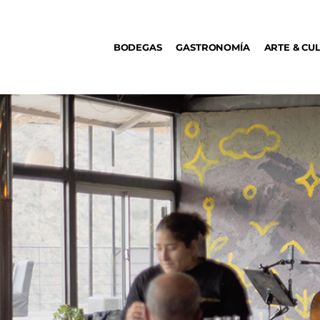
BODEGAS
BODEGAS
GASTRONOMÍA
ARTE & CU
GASTRONOMÍA
ARTE & CULTURA
MÚSICA
DÓNDE IR
TENDENCIAS
ARQ & DISEÑO
AGENDA