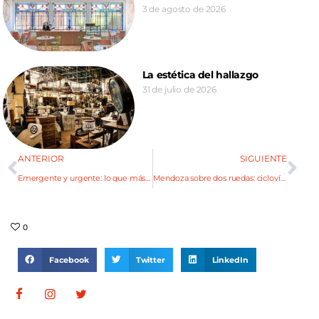
3 de agosto de 2026
La estética del hallazgo
31 de julio de 2026
ANTERIOR
SIGUIENTE
Emergente y urgente: lo que más nos impactó en la Feria Aire
Mendoza sobre dos ruedas: ciclovías, paisajes y bicis eléctricas para andar sin límites
0
Facebook
Twitter
LinkedIn