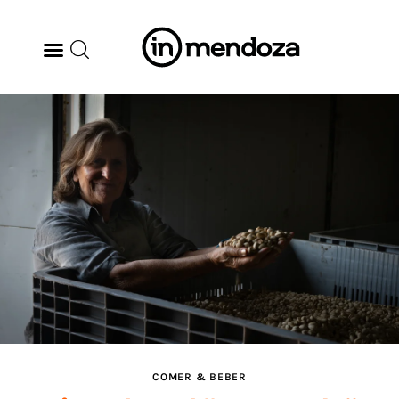
BODEGAS
GASTRONOMÍA
ARTE & CULTURA
MÚSICA
DÓNDE IR
TENDENCIAS
COMER & BEBER
ARQ & DISEÑO