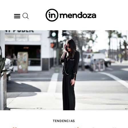
BODEGAS
GASTRONOMÍA
ARTE & CULTURA
MÚSICA
DÓNDE IR
TENDENCIAS
TENDENCIAS
ARQ & DISEÑO