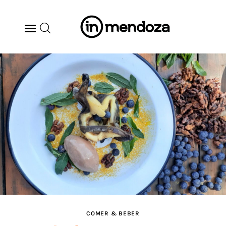
BODEGAS
GASTRONOMÍA
ARTE & CULTURA
MÚSICA
DÓNDE IR
TENDENCIAS
COMER & BEBER
ARQ & DISEÑO