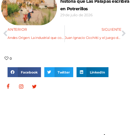
historia que Las Palapas escribirá
en Potrerillos
29 de julio de 2026
ANTERIOR
SIGUIENTE
Andes Origen: La industrial que compite con las artesanales
Juan Ignacio Cicchitti y el juego de la creatividad
0
Facebook
Twitter
LinkedIn