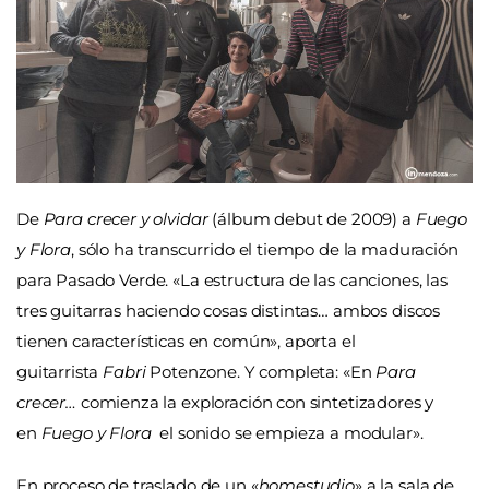
De
Para crecer y olvidar
(álbum debut de 2009) a
Fuego
y Flora
, sólo ha transcurrido el tiempo de la maduración
para Pasado Verde. «La estructura de las canciones, las
tres guitarras haciendo cosas distintas… ambos discos
tienen características en común
»
, aporta el
guitarrista
Fabri
Potenzone. Y completa:
«
En
Para
crecer…
comienza la exploración con sintetizadores y
en
Fuego y Flora
el sonido se empieza a modular
»
.
En proceso de traslado de un
«
homestudio
»
a la sala de